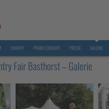
M
CHARITY
PROMS CONCERT
PRESSE
GALERIE
ntry Fair Basthorst – Galerie