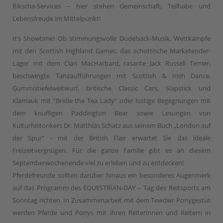
Rikscha-Services – hier stehen Gemeinschaft, Teilhabe und
Lebensfreude im Mittelpunkt!
It’s Showtime! Ob stimmungsvolle Dudelsack-Musik, Wettkämpfe
mit den Scottish Highland Games, das schottische Marketender-
Lager mit dem Clan MacHarbard, rasante Jack Russell Terrier,
beschwingte Tanzaufführungen mit Scottish & Irish Dance,
Gummistiefelweitwurf, britische Classic Cars, Slapstick und
Klamauk mit “Bridie the Tea Lady” oder lustige Begegnungen mit
dem knuffigen Paddington Bear sowie Lesungen von
Kulturhistorikers Dr. Matthias Schatz aus seinem Buch „London auf
der Spur“ - mit der British Flair erwartet Sie das ideale
Freizeitvergnügen. Für die ganze Familie gibt es an diesem
Septemberwochenende viel zu erleben und zu entdecken!
Pferdefreunde sollten darüber hinaus ein besonderes Augenmerk
auf das Programm des EQUESTRIAN-DAY – Tag des Reitsports am
Sonntag richten. In Zusammenarbeit mit dem Tewdwr Ponygestüt
werden Pferde und Ponys mit ihren Reiterinnen und Reitern in