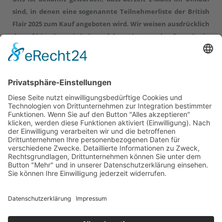
sind, in denen eine sogenannte Teilnehmerliste der British
Flair 2025 zum Kauf angeboten wird.
Wir weisen ausdrücklich
darauf hin, dass wir keine solchen Listen verkaufen oder in
Auftrag gegeben haben. Wir ordnen diese Vorfälle als sehr
kritisch ein.
Bitte ignorieren Sie diese Nachrichten und
geben Sie keinerlei persönliche oder geschäftliche Daten
weiter.
© 2026 Das AgenturHaus GmbH .
Warnhinweis
.
Datenschutz
.
Impressum
Folgen Sie uns auf
FACEBOOK
&
INSTAGRAM