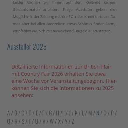
Leider können wir Ihnen auf dem Gelände keinen
Geldautomaten anbieten. Einige Aussteller geben die
Möglichkeit der Zahlung mit der EC- oder Kreditkarte an. Da
man aber bei allen Ausstellern etwas Schönes finden kann,
empfehlen wir, sich mit ausreichend Bargeld auszustatten.
Aussteller 2025
Detaillierte Informationen zur British Flair
mit Country Fair 2026 erhalten Sie etwa
eine Woche vor Veranstaltungsbeginn. Hier
können Sie sich die Informationen zu 2025
ansehen:
A
/
B
/
C
/
D
/
E
/
F
/
G
/
H
/
I
/
J
/
K
/
L
/
M
/
N
/
O
/
P
/
Q
/
R
/
S
/
T
/
U
/
V
/
W
/
X
/
Y
/
Z