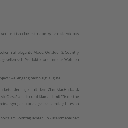
ent British Flair mit Country Fair als Mix aus
lischen Stil, elegante Mode, Outdoor & Country
azu gesellen sich Produkte rund um das Wohnen
Projekt “wellengang hamburg” zugute.
Marketender-Lager mit dem Clan MacHarbard,
sic Cars, Slapstick und Klamauk mit “Bridie the
zeitvergnügen. Für die ganze Familie gibt es an
sports am Sonntag richten. In Zusammenarbeit