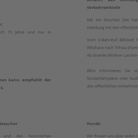
Verkehrsmitteln
Mit ein bisschen Zeit h
 €
Hamburg mit den öffentlich
ßlich 15 Jahre und nur in
Vom U-Bahnhof Billstedt 
Witzhave nach Trittau (Famil
Ab Grande (Möllner Landstra
Bitte informieren Sie s
Sonderfahrpläne oder Ausfäl
en kann, empfiehlt der
den öffentlichen Verkehrsm
s.
 Besucher
Hunde
 und des historischen
Wir freuen uns über jeden G