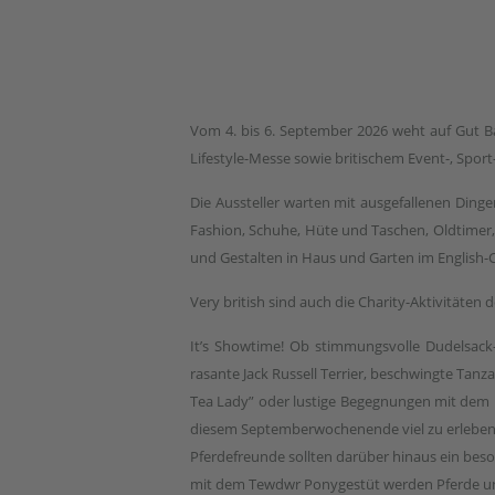
Vom 4. bis 6. September 2026 weht auf Gut Bas
Lifestyle-Messe sowie britischem Event-, Spo
Die Aussteller warten mit ausgefallenen Dinge
Fashion, Schuhe, Hüte und Taschen, Oldtimer,
und Gestalten in Haus und Garten im English-
Very british sind auch die Charity-Aktivitäte
It’s Showtime! Ob stimmungsvolle Dudelsac
rasante Jack Russell Terrier, beschwingte Tanz
Tea Lady” oder lustige Begegnungen mit dem knu
diesem Septemberwochenende viel zu erleben
Pferdefreunde sollten darüber hinaus ein be
mit dem Tewdwr Ponygestüt werden Pferde und 