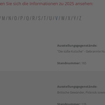
en Sie sich die Informationen zu 2025 ansehen:
/
M
/
N
/
O
/
P
/
Q
/
R
/
S
/
T
/
U
/
V
/
W
/
X
/
Y
/
Z
Ausstellungsgegenstände:
"Die süße Kutsche" - Gebrannte N
Standnummer:
165
Ausstellungsgegenstände:
Britische Gewänder, Picknick sowi
Standnummer:
126