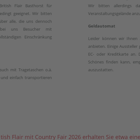
ritish Flair Basthorst für
Wir bitten allerdings
dingt geeignet. Wir bitten
Veranstaltungsgelände anzu
über alle, die uns dennoch
Geldautomat
bei uns Besucher mit
lständigen Einschränkung
Leider können wir Ihnen
anbieten. Einige Aussteller
EC- oder Kreditkarte an. 
Schönes finden kann, empf
esuch mit Tragetaschen o.ä.
auszustatten.
i und einfach transportieren
itish Flair mit Country Fair 2026 erhalten Sie etwa ei