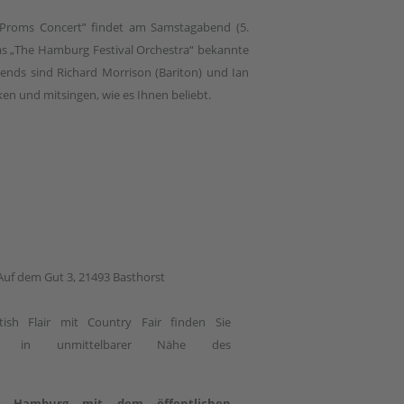
e Proms Concert” findet am Samstagabend (5.
 das „The Hamburg Festival Orchestra“ bekannte
ends sind Richard Morrison (Bariton) und Ian
ken und mitsingen, wie es Ihnen beliebt.
Auf dem Gut 3, 21493 Basthorst
ish Flair mit Country Fair finden Sie
um in unmittelbarer Nähe des
g Hamburg mit dem öffentlichen