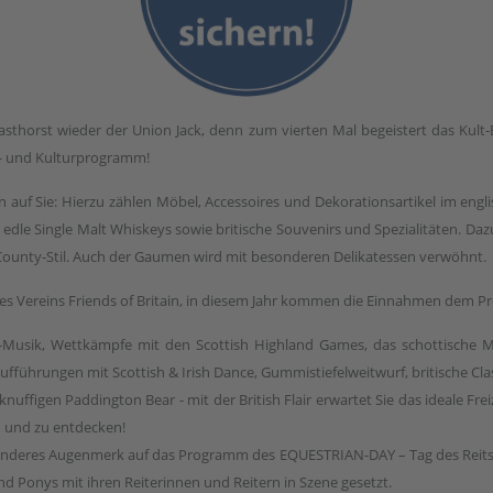
thorst wieder der Union Jack, denn zum vierten Mal begeistert das Kult-Ev
rt- und Kulturprogramm!
n auf Sie: Hierzu zählen Möbel, Accessoires und Dekorationsartikel im eng
 edle Single Malt Whiskeys sowie britische Souvenirs und Spezialitäten. D
County-Stil. Auch der Gaumen wird mit besonderen Delikatessen verwöhnt.
n des Vereins Friends of Britain, in diesem Jahr kommen die Einnahmen dem 
k-Musik, Wettkämpfe mit den Scottish Highland Games, das schottische 
aufführungen mit Scottish & Irish Dance, Gummistiefelweitwurf, britische Clas
ffigen Paddington Bear - mit der British Flair erwartet Sie das ideale Frei
 und zu entdecken!
sonderes Augenmerk auf das Programm des EQUESTRIAN-DAY – Tag des Reit
Ponys mit ihren Reiterinnen und Reitern in Szene gesetzt.