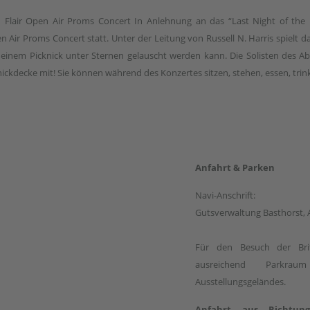
sh Flair Open Air Proms Concert In Anlehnung an das “Last Night of th
n Air Proms Concert statt. Unter der Leitung von Russell N. Harris spielt
inem Picknick unter Sternen gelauscht werden kann. Die Solisten des Ab
knickdecke mit! Sie können während des Konzertes sitzen, stehen, essen, trin
Anfahrt & Parken
Navi-Anschrift:
Gutsverwaltung Basthorst, 
Für den Besuch der Brit
ausreichend Parkra
Ausstellungsgeländes.
Anfahrt aus Richtun