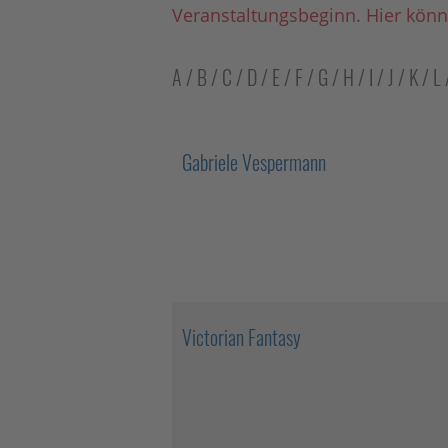
Veranstaltungsbeginn. Hier könn
A
/
B
/
C
/
D
/
E
/
F
/
G
/
H
/
I
/
J
/
K
/
L
Gabriele Vespermann
Victorian Fantasy