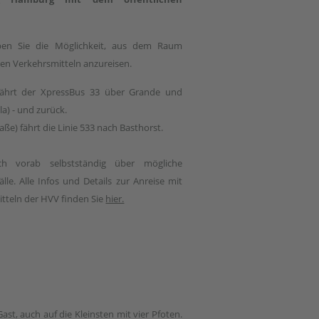
aben Sie die Möglichkeit, aus dem Raum
en Verkehrsmitteln anzureisen.
fährt der XpressBus 33 über Grande und
a) - und zurück.
ße) fährt die Linie 533 nach Basthorst.
ich vorab selbstständig über mögliche
le. Alle Infos und Details zur Anreise mit
itteln der HVV finden Sie
hier.
ast, auch auf die Kleinsten mit vier Pfoten.